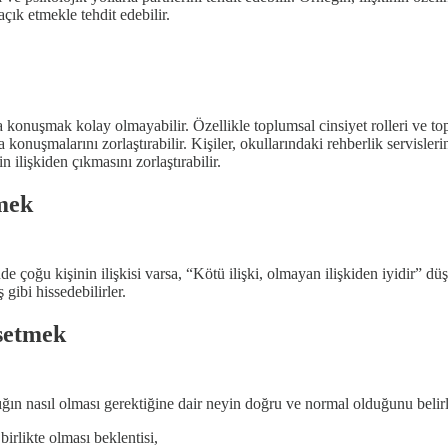
çık etmekle tehdit edebilir.
da konuşmak kolay olmayabilir. Özellikle toplumsal cinsiyet rolleri ve t
 konuşmalarını zorlaştırabilir. Kişiler, okullarındaki rehberlik servisleri
ilişkiden çıkmasını zorlaştırabilir.
tmek
de çoğu kişinin ilişkisi varsa, “Kötü ilişki, olmayan ilişkiden iyidir” dü
gibi hissedebilirler.
ssetmek
nlığın nasıl olması gerektiğine dair neyin doğru ve normal olduğunu belirl
irlikte olması beklentisi,