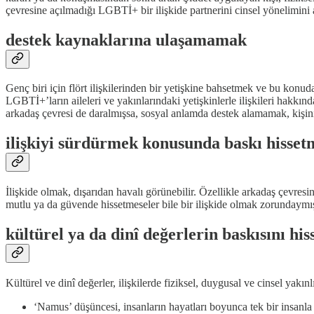
çevresine açılmadığı LGBTİ+ bir ilişkide partnerini cinsel yönelimini a
destek kaynaklarına ulaşamamak
Genç biri için flört ilişkilerinden bir yetişkine bahsetmek ve bu konu
LGBTİ+’ların aileleri ve yakınlarındaki yetişkinlerle ilişkileri hakkında
arkadaş çevresi de daralmışsa, sosyal anlamda destek alamamak, kişinin 
ilişkiyi sürdürmek konusunda baskı hisse
İlişkide olmak, dışarıdan havalı görünebilir. Özellikle arkadaş çevresin
mutlu ya da güvende hissetmeseler bile bir ilişkide olmak zorundaymış 
kültürel ya da dinî değerlerin baskısını hi
Kültürel ve dinî değerler, ilişkilerde fiziksel, duygusal ve cinsel yakı
‘Namus’ düşüncesi, insanların hayatları boyunca tek bir insanla b