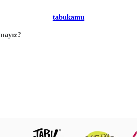
tabukamu
amayız?