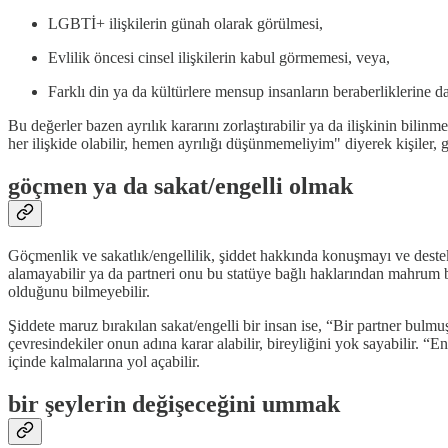
LGBTİ+ ilişkilerin günah olarak görülmesi,
Evlilik öncesi cinsel ilişkilerin kabul görmemesi, veya,
Farklı din ya da kültürlere mensup insanların beraberliklerine dair 
Bu değerler bazen ayrılık kararını zorlaştırabilir ya da ilişkinin bilin
her ilişkide olabilir, hemen ayrılığı düşünmemeliyim" diyerek kişiler,
göçmen ya da sakat/engelli olmak
Göçmenlik ve sakatlık/engellilik, şiddet hakkında konuşmayı ve destek 
alamayabilir ya da partneri onu bu statüye bağlı haklarından mahrum bı
olduğunu bilmeyebilir.
Şiddete maruz bırakılan sakat/engelli bir insan ise, “Bir partner bulmuş
çevresindekiler onun adına karar alabilir, bireyliğini yok sayabilir. “En
içinde kalmalarına yol açabilir.
bir şeylerin değişeceğini ummak