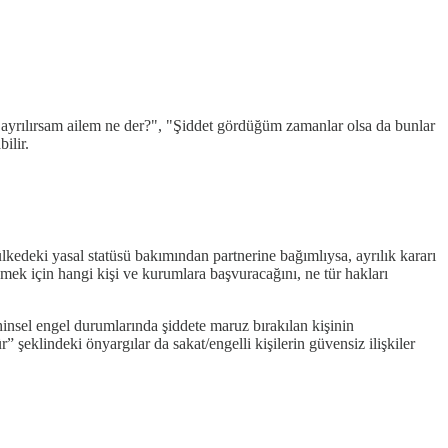
 ama ayrılırsam ailem ne der?", "Şiddet gördüğüm zamanlar olsa da bunlar
ilir.
lkedeki yasal statüsü bakımından partnerine bağımlıysa, ayrılık kararı
mek için hangi kişi ve kurumlara başvuracağını, ne tür hakları
Zihinsel engel durumlarında şiddete maruz bırakılan kişinin
r” şeklindeki önyargılar da sakat/engelli kişilerin güvensiz ilişkiler