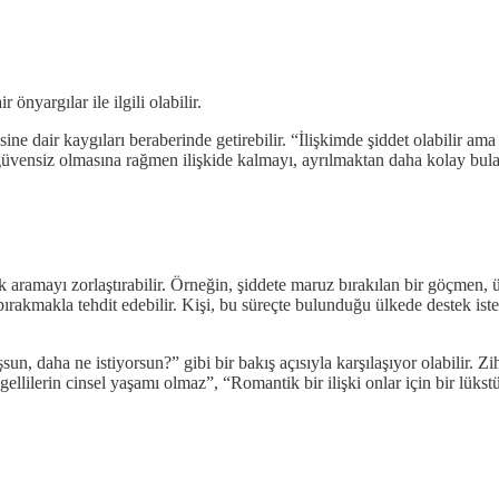
önyargılar ile ilgili olabilir.
mesine dair kaygıları beraberinde getirebilir. “İlişkimde şiddet olabilir
 güvensiz olmasına rağmen ilişkide kalmayı, ayrılmaktan daha kolay bulab
aramayı zorlaştırabilir. Örneğin, şiddete maruz bırakılan bir göçmen, ü
rakmakla tehdit edebilir. Kişi, bu süreçte bulunduğu ülkede destek iste
sun, daha ne istiyorsun?” gibi bir bakış açısıyla karşılaşıyor olabilir. 
gellilerin cinsel yaşamı olmaz”, “Romantik bir ilişki onlar için bir lükstü