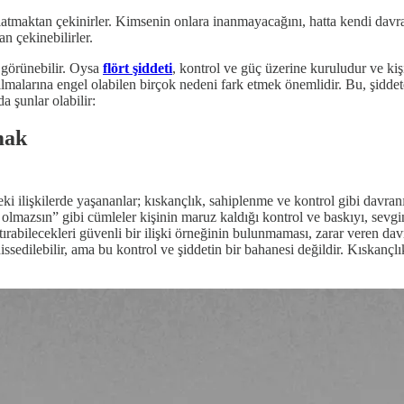
nlatmaktan çekinirler. Kimsenin onlara inanmayacağını, hatta kendi davran
an çekinebilirler.
y görünebilir. Oysa
flört şiddeti
, kontrol ve güç üzerine kuruludur ve ki
ılmalarına engel olabilen birçok nedeni fark etmek önemlidir. Bu, şiddete
da şunlar olabilir:
mak
eki ilişkilerde yaşananlar; kıskançlık, sahiplenme ve kontrol gibi davran
n” gibi cümleler kişinin maruz kaldığı kontrol ve baskıyı, sevginin b
aştırabilecekleri güvenli bir ilişki örneğinin bulunmaması, zarar veren dav
 hissedilebilir, ama bu kontrol ve şiddetin bir bahanesi değildir. Kısk