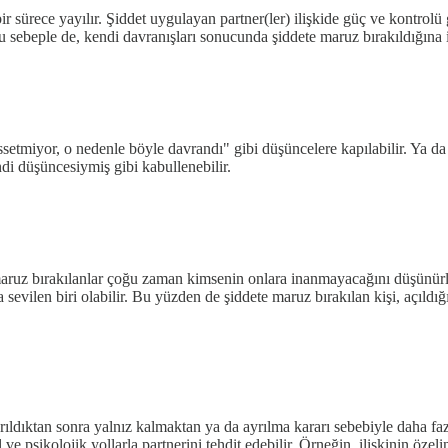
ir sürece yayılır. Şiddet uygulayan partner(ler) ilişkide güç ve kontrolü
Bu sebeple de, kendi davranışları sonucunda şiddete maruz bırakıldığına i
hissetmiyor, o nedenle böyle davrandı" gibi düşüncelere kapılabilir. Ya
di düşüncesiymiş gibi kabullenebilir.
aruz bırakılanlar çoğu zaman kimsenin onlara inanmayacağını düşünürler
 sevilen biri olabilir. Bu yüzden de şiddete maruz bırakılan kişi, açıldı
ayrıldıktan sonra yalnız kalmaktan ya da ayrılma kararı sebebiyle daha f
e psikolojik yollarla partnerini tehdit edebilir. Örneğin, ilişkinin özeli