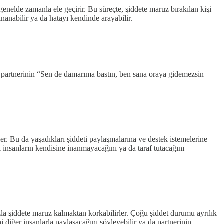
 genelde zamanla ele geçirir. Bu süreçte, şiddete maruz bırakılan kişi
nanabilir ya da hatayı kendinde arayabilir.
 da partnerinin “Sen de damarıma bastın, ben sana oraya gidemezsin
. Bu da yaşadıkları şiddeti paylaşmalarına ve destek istemelerine
ğı insanların kendisine inanmayacağını ya da taraf tutacağını
azla şiddete maruz kalmaktan korkabilirler. Çoğu şiddet durumu ayrılık
ni diğer insanlarla paylaşacağını söyleyebilir ya da partnerinin