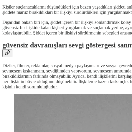
Kişiler suçlanacaklarını düşündükleri için bazen yaşadıkları şiddeti a
şiddete maruz bırakıldıkları bir ilişkiyi sürdürdükleri için yargılanmakt
Dışarıdan bakan biri için, şiddet içeren bir ilişkiyi sonlandırmak kola
güvensiz bir ilişkide kalan kişileri yargılamak ve suçlamak yerine, ayr
kolaylaştırabilir. Şiddet içeren bir ilişkiyi sürdürmenin sebepleri arasın
güvensiz davranışları sevgi göstergesi san
Diziler, filmler, reklamlar, sosyal medya paylaşımları ve sosyal çevred
sevmesem kıskanmam, sevdiğimden yapıyorum, sevmesem umrumda olmazsı
bırakıldıklarının farkında olmayabilir. Ayrıca, kendi ilişkilerini karşıl
her ilişkinin böyle olduğunu düşünebilir. İlişkilerde bazen kıskançlık
kişinin kendi sorumluluğudur.