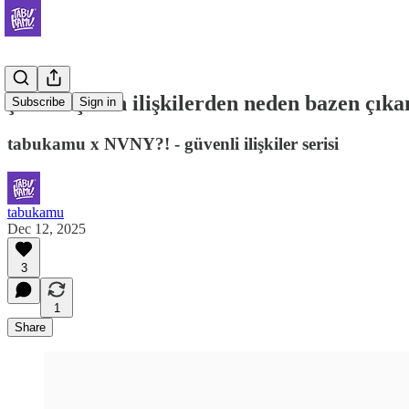
şiddet içeren ilişkilerden neden bazen çık
Subscribe
Sign in
tabukamu x NVNY?! - güvenli ilişkiler serisi
tabukamu
Dec 12, 2025
3
1
Share