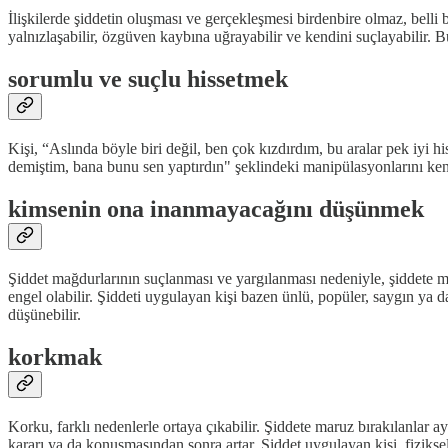
İlişkilerde şiddetin oluşması ve gerçekleşmesi birdenbire olmaz, belli b
yalnızlaşabilir, özgüven kaybına uğrayabilir ve kendini suçlayabilir. 
sorumlu ve suçlu hissetmek
Kişi, “Aslında böyle biri değil, ben çok kızdırdım, bu aralar pek iyi 
demiştim, bana bunu sen yaptırdın" şeklindeki manipülasyonlarını ken
kimsenin ona inanmayacağını düşünmek
Şiddet mağdurlarının suçlanması ve yargılanması nedeniyle, şiddete m
engel olabilir. Şiddeti uygulayan kişi bazen ünlü, popüler, saygın ya da
düşünebilir.
korkmak
Korku, farklı nedenlerle ortaya çıkabilir. Şiddete maruz bırakılanlar 
kararı ya da konuşmasından sonra artar. Şiddet uygulayan kişi, fiziksel v