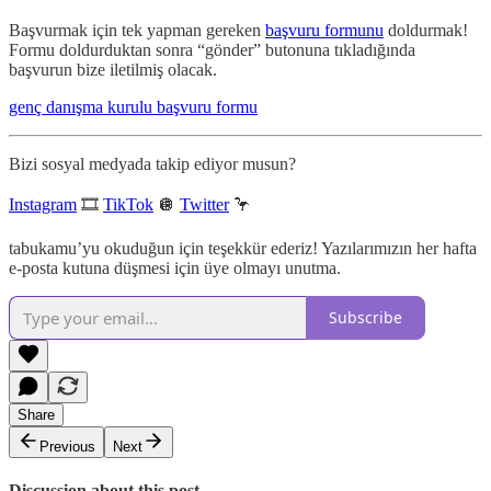
Başvurmak için tek yapman gereken
başvuru formunu
doldurmak!
Formu doldurduktan sonra “gönder” butonuna tıkladığında
başvurun bize iletilmiş olacak.
genç danışma kurulu başvuru formu
Bizi sosyal medyada takip ediyor musun?
Instagram
🎞
TikTok
🪩
Twitter
🦩
tabukamu’yu okuduğun için teşekkür ederiz! Yazılarımızın her hafta
e-posta kutuna düşmesi için üye olmayı unutma.
Subscribe
Share
Previous
Next
Discussion about this post