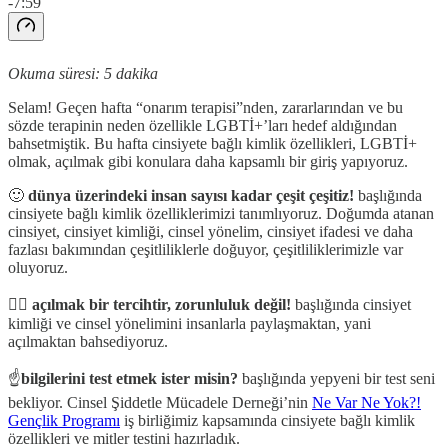
-7:59
Okuma süresi: 5 dakika
Selam! Geçen hafta “onarım terapisi”nden, zararlarından ve bu
sözde terapinin neden özellikle LGBTİ+’ları hedef aldığından
bahsetmiştik. Bu hafta cinsiyete bağlı kimlik özellikleri, LGBTİ+
olmak, açılmak gibi konulara daha kapsamlı bir giriş yapıyoruz.
🙂
dünya üzerindeki insan sayısı kadar çeşit çeşitiz!
başlığında
cinsiyete bağlı kimlik özelliklerimizi tanımlıyoruz. Doğumda atanan
cinsiyet, cinsiyet kimliği, cinsel yönelim, cinsiyet ifadesi ve daha
fazlası bakımından çeşitliliklerle doğuyor, çeşitliliklerimizle var
oluyoruz.
🏳️‍🌈
açılmak bir tercihtir, zorunluluk değil!
başlığında cinsiyet
kimliği ve cinsel yönelimini insanlarla paylaşmaktan, yani
açılmaktan bahsediyoruz.
☝️
bilgilerini test etmek ister misin?
başlığında yepyeni bir test seni
bekliyor. Cinsel Şiddetle Mücadele Derneği’nin
Ne Var Ne Yok?!
Gençlik Programı
iş birliğimiz kapsamında cinsiyete bağlı kimlik
özellikleri ve mitler testini hazırladık.