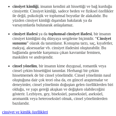
cinsiyet kimliği
, insanın kendini ait hissettiği ve bağ kurduğu
cinsiyettir. Cinsiyet kimliği, sadece beden ve fiziksel özellikler
ile değil, psikolojik ve toplumsal boyutlar ile alakalıdır. Bu
yüzden cinsiyet kimliği dışarıdan bakılarak ya da
varsayımlarda bulunarak anlaşılamaz.
cinsiyet ifadesi
ya da
toplumsal cinsiyet ifadesi
, bir insanın
cinsiyet kimliğini dış dünyaya sergileme biçimidir. “
Cinsiyet
sunumu
” olarak da tanımlanır. Konuşma tarzı, saç, kıyafetler,
makyaj, aksesuarlar vb. cinsiyet ifadesini oluşturabilir. Bu
bağlamda genelde karşımıza çıkan kavramlar feminen,
maskülen ve androjendir.
cinsel yönelim
, bir insanın kime duygusal, romantik veya
cinsel çekim hissettiğini tanımlar. Herhangi bir çekim
hissetmemek de bir cinsel yönelimdir. Cinsel yönelimin nasıl
oluştuğuna dair çok teori olsa da, en güncel araştırmalar ve
deneyimler, cinsel yönelimin doğuştan gelen özelliklerden biri
olduğu, ve yapı gereği akışkan ve değişken olabileceğini
gösterir. Lezbiyen, gey, biseksüel, panseksüel, aseksüel,
aromantik veya heteroseksüel olmak, cinsel yönelimlerden
bazılarıdır.
cinsiyet ve kimlik özellikleri