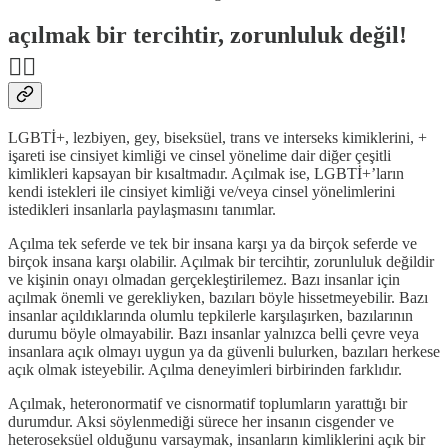
açılmak bir tercihtir, zorunluluk değil!
🏳️‍🌈
LGBTİ+, lezbiyen, gey, biseksüel, trans ve interseks kimiklerini, +
işareti ise cinsiyet kimliği ve cinsel yönelime dair diğer çeşitli
kimlikleri kapsayan bir kısaltmadır. Açılmak ise, LGBTİ+’ların
kendi istekleri ile cinsiyet kimliği ve/veya cinsel yönelimlerini
istedikleri insanlarla paylaşmasını tanımlar.
Açılma tek seferde ve tek bir insana karşı ya da birçok seferde ve
birçok insana karşı olabilir. Açılmak bir tercihtir, zorunluluk değildir
ve kişinin onayı olmadan gerçekleştirilemez. Bazı insanlar için
açılmak önemli ve gerekliyken, bazıları böyle hissetmeyebilir. Bazı
insanlar açıldıklarında olumlu tepkilerle karşılaşırken, bazılarının
durumu böyle olmayabilir. Bazı insanlar yalnızca belli çevre veya
insanlara açık olmayı uygun ya da güvenli bulurken, bazıları herkese
açık olmak isteyebilir. Açılma deneyimleri birbirinden farklıdır.
Açılmak, heteronormatif ve cisnormatif toplumların yarattığı bir
durumdur. Aksi söylenmediği sürece her insanın cisgender ve
heteroseksüel olduğunu varsaymak, insanların kimliklerini açık bir