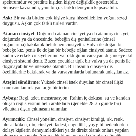
spektrumdur ve pratikte kişiden kişiye değişiklik gösterebilir.
Şemsiye kavramdır, yani birçok farklı deneyimi kapsayabilir.
Aşk:
Bir ya da birden çok kişiye
karşı hissedilebilen yoğun sevgi
duygusu. Aşkın çok farklı türleri vardır.
Atanan cinsiyet
: Doğumda atanan cinsiyet ya da atanmış cinsiyet,
doğumda ya da öncesinde, bebeğin dış genitallerine (cinsel
organlarına) bakılarak belirlenen cinsiyettir. Vulva ile doğan bir
bebeğe kız, penis ile doğan bir bebeğe oğlan cinsiyeti atanır. Sadece
kadın ve erkek cinsiyetlerinin var olduğunu varsayan düşünceye ikili
cinsiyet sistemi denir. Bazen çocuklar tipik bir vulva ya da penis ile
doğmayabilir ve interseks olabilir. Bir insanın cinsiyeti dış
özelliklerine bakılarak ya da varsayımlarda bulunarak anlaşılamaz.
Ateşini söndürme
: Yüksek cinsel istek duyulan bir cinsel ilişki
sonrasını tanımlayan argo bir terim.
Aybaşı:
Regl, adet, menstruasyon. Rahim iç dokusu, su ve kandan
oluşan regl sıvısının belli aralıklarla (genelde 28-35 günde bir)
vücuttan dışarı çıkmasını tanımlar.
Ayrımcılık:
Cinsel yönelim, cinsiyet, cinsiyet kimliği, ırk, renk,
ulusal köken, din, cinsiyet ifadesi, engellilik, yaş gibi nedenlerden
dolayı kişilerin deneyimledikleri ya da direkt olarak onlara yapılan
olumsuz muamele. Ayrımcılık bireylere ya da gruplara yönelik