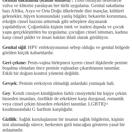
Genital sakatlama (Kadın sünneti) :
Tıbbi olmayan nedenlerle
vulva ve klitorisi yaralayan her türlü uygulama. Genital sakatlama
bazı Afrika, Asya ve Orta Doğu ülkelerinde dini inançlar, kültürel
gelenekler, hijyen konusundaki yanlış bilgiler, bekaretin korunması,
erkeğin cinsel hazzını arttırmak gibi sebeplere dayanarak
yapılabiliyor. Çoğunlukla kişinin istek ve iradesi dışında ve çocuk
yaşta gerçekleştirilen bu uygulama; çocuğun cinsel istismarı, kadına
karşı cinsel şiddet ve insan hakları ihlali olarak görülüyor.
Genital siğil
: HPV enfeksiyonunun sebep olduğu ve genital bölgede
görülen küçük kabartılardır.
Geri çekme:
Penis-vajina birleşmesi içeren cinsel ilişkilerde peniste
boşalma olmadan önce penisin vajinadan çıkarılmasını tanımlar.
Etkili bir doğum kontrol yöntemi değildir.
Gevşek
: Penisin ereksiyon olmadığı anlardaki yumuşak hali.
Gey
: Kendi cinsiyet kimliğinden farklı cinsiyetteki bir kişiye çekim
hisseden insanları, özellikle de erkeklere karşı duygusal, romantik
veya cinsel çekim hisseden erkekleri tanımlar. LGBTIQ+
kısaltmasındaki G harfinin karşılığıdır.
Gizlilik
: Sağlık kuruluşlarının bir insanın sağlık bilgilerini, kişinin
izni alınmadığı sürece, herkesten gizli tutacağını gösteren yasal bir
anlaşmadır.