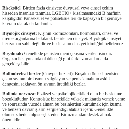
Biseksüel
: Birden fazla cinsiyete duygusal veya cinsel çekim
hisseden insanları tanımlar. LGBTIQ+ kısaltmasındaki B harfinin
karşılığıdır. Panseksüel ve poliseksüelleri de kapsayan bir şemsiye
kavram olarak da kullanılır.
Biyolojik cinsiyet:
Kişinin kromozomları, hormonları, cinsel ve
üreme organlarına bakılarak belirlenen cinsiyet. Biyolojik cinsiyet
her zaman sabit değildir ve bir insanın cinsiyet kimliğini belirlemez.
Boşalmak:
Genellikle penisten meni çıkışına verilen isimdir.
Orgazm ile aynı anda olabileceği gibi farklı zamanlarda da
gerçekleşebilir.
Bulboüretral bezler
(Cowper bezleri): Boşalma öncesi penisten
çıkan sıvının bir kısmını salgılayan ve penis kanalının asidik
dengesini sağlayan ön sıvının üretildiği bezler.
Bulimia nervoza:
Fiziksel ve psikolojik etkileri olan bir beslenme
bozukluğudur. Kontrolsüz bir şekilde yüksek miktarda yemek yeme
ve sonrasında vücuda alınan bu besinlerden kurtulmak için kusma
ve benzeri davranışların sergilendiği atakları içerir. Genellikle
olumsuz beden algısı eşlik eder. Bir uzmandan destek almak
önemlidir.