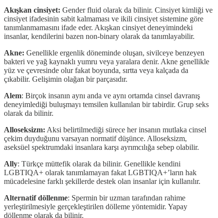
Akışkan cinsiyet:
Gender fluid olarak da bilinir. Cinsiyet kimliği ve
cinsiyet ifadesinin sabit kalmaması ve ikili cinsiyet sistemine göre
tanımlanmamasını ifade eder. Akışkan cinsiyet deneyimindeki
insanlar, kendilerini bazen non-binary olarak da tanımlayabilir.
Akne:
Genellikle ergenlik döneminde oluşan, sivilceye benzeyen
bakteri ve yağ kaynaklı yumru veya yaralara denir. Akne genellikle
yüz ve çevresinde olur fakat boyunda, sırtta veya kalçada da
çıkabilir. Gelişimin olağan bir parçasıdır.
Alem
: Birçok insanın aynı anda ve aynı ortamda cinsel davranış
deneyimlediği buluşmayı temsilen kullanılan bir tabirdir. Grup seks
olarak da bilinir.
Alloseksizm:
Aksi belirtilmediği sürece her insanın mutlaka cinsel
çekim duyduğunu varsayan normatif düşünce. Alloseksizm,
aseksüel spektrumdaki insanlara karşı ayrımcılığa sebep olabilir.
Ally
: Türkçe müttefik olarak da bilinir. Genellikle kendini
LGBTIQA+ olarak tanımlamayan fakat LGBTIQA+’ların hak
mücadelesine farklı şekillerde destek olan insanlar için kullanılır.
Alternatif döllenme
: Spermin bir uzman tarafından rahime
yerleştirilmesiyle gerçekleştirilen dölleme yöntemidir. Yapay
döllenme olarak da bilinir.