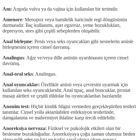
Am:
Argoda vulva ya da vajina için kullanılan bir terimdir.
Amenore
: Menopoz veya hamilelik haricinde regl döngüsünün
durmasıdır. İlaç kullanımı, aşırı egzersiz, yeme bozuklukları,
depresyon, stres gibi çeşitli sebeplerden oluşabilir.
Anal birleşme
: Penis veya seks oyuncakları gibi nesnelerin anüsle
birleşmesini içeren cinsel davranış.
Analingus
: Ağız ve/veya dille anüsün uyarılmasını içeren cinsel
davranış.
Anal-oral seks
: Analingus.
Anal oyuncaklar:
Özellikle anüsü veya çevresini uyarmak için
kullanılan seks oyuncaklarıdır. Anal tıpaç, anal boncuklar, prostat
masajı aletleri ve çeşitli dildolar bu oyuncaklardan bazılarıdır.
Anonim test:
Hiçbir kimlik bilgisi vermeden gerçekleştirilen testleri
tanımlar. Cinsel yolla aktarılabilen enfeksiyon testlerinde,
damgalanma ve mahremiyet ihlaline karşı tercih edilebilir.
Anoreksiya nervoza:
Fiziksel ve psikolojik etkileri olan bir
beslenme bozukluğudur. Anoreksiyaya çoğu zaman olumsuz beden
algısı eşlik eder ve kişi ne kadar zayıf olursa olsun aynaya