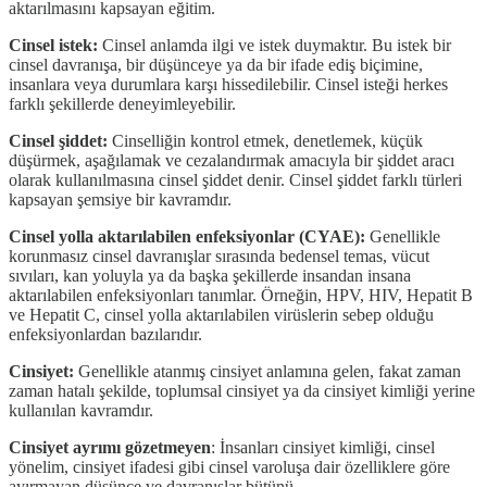
aktarılmasını kapsayan eğitim.
Cinsel istek:
Cinsel anlamda ilgi ve istek duymaktır. Bu istek bir
cinsel davranışa, bir düşünceye ya da bir ifade ediş biçimine,
insanlara veya durumlara karşı hissedilebilir. Cinsel isteği herkes
farklı şekillerde deneyimleyebilir.
Cinsel şiddet:
Cinselliğin kontrol etmek, denetlemek, küçük
düşürmek, aşağılamak ve cezalandırmak amacıyla bir şiddet aracı
olarak kullanılmasına cinsel şiddet denir. Cinsel şiddet farklı türleri
kapsayan şemsiye bir kavramdır.
Cinsel yolla aktarılabilen enfeksiyonlar (CYAE):
Genellikle
korunmasız cinsel davranışlar sırasında bedensel temas, vücut
sıvıları, kan yoluyla ya da başka şekillerde insandan insana
aktarılabilen enfeksiyonları tanımlar. Örneğin, HPV, HIV, Hepatit B
ve Hepatit C, cinsel yolla aktarılabilen virüslerin sebep olduğu
enfeksiyonlardan bazılarıdır.
Cinsiyet:
Genellikle atanmış cinsiyet anlamına gelen, fakat zaman
zaman hatalı şekilde, toplumsal cinsiyet ya da cinsiyet kimliği yerine
kullanılan kavramdır.
Cinsiyet ayrımı gözetmeyen
: İnsanları cinsiyet kimliği, cinsel
yönelim, cinsiyet ifadesi gibi cinsel varoluşa dair özelliklere göre
ayırmayan düşünce ve davranışlar bütünü.