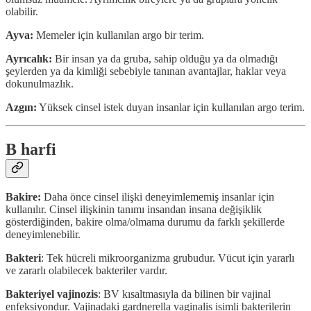
olabilir.
Ayva:
Memeler için kullanılan argo bir terim.
Ayrıcalık:
Bir insan ya da gruba, sahip olduğu ya da olmadığı
şeylerden ya da kimliği sebebiyle tanınan avantajlar, haklar veya
dokunulmazlık.
Azgın:
Yüksek cinsel istek duyan insanlar için kullanılan argo terim.
B harfi
Bakire:
Daha önce cinsel ilişki deneyimlememiş insanlar için
kullanılır. Cinsel ilişkinin tanımı insandan insana değişiklik
gösterdiğinden, bakire olma/olmama durumu da farklı şekillerde
deneyimlenebilir.
Bakteri
: Tek hücreli mikroorganizma grubudur. Vücut için yararlı
ve zararlı olabilecek bakteriler vardır.
Bakteriyel vajinozis
: BV kısaltmasıyla da bilinen bir vajinal
enfeksiyondur. Vajinadaki gardnerella vagіnalis isimli bakterilerin