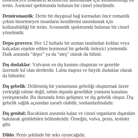
terim. Aseksüel spektrumda bulunan bir cinsel yönelimdir.
Demiromantik
: Derin bir duygusal bağ kurmadan önce romantik
çekim hissetmeyen insanların kendilerini tanımlamak için
kullanabildiği bir terim. Aromantik spektrumda bulunan bir cinsel
yönelimdir.
Depo-provera
: Her 12 haftada bir uzman tarafından koldan veya
kalçadan enjekte edilen hormonal bir gebelik önleyici yöntemdir.
Halk arasında “depo” ya da “ateş” olarak da bilinir.
Dış dudaklar
: Vulvanın en dış kısmını oluşturan ve genelde
üzerinde kıl olan derilerdir. Labia majora ve büyük dudaklar olarak
da bilinirler.
Dış gebelik
: Döllenmiş bir yumurtanın gebeliği oluşturmak üzere
yerleştiği rahme değil, rahim dışında genellikle yumurta kanalına
yerleşmesidir. Bu durumda fetüs gelişmez ve dış gebelik oluşur. Dış
gebelik sağlık açısından zararlı olabilir, sonlandırılmalıdır.
Dış genital:
Bacakların arasında kalan ve cinsel organların dışarıdan
bakılarak görülebilen bölümleridir. Örneğin, vulva, penis, testisler
gibi.
Dildo
: Penis şeklinde bir seks oyuncağıdır.