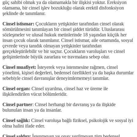
güç sahibi olmak ya da olamamakla bir ilişkisi yoktur. Ereksiyon
olamama, bir cinsel işlev bozukluğu olarak erektil disfonksiyon
şeklinde de tanımlanır.
Cinsel istismar:
Çocukların yetişkinler tarafından cinsel olarak
sömürülmesini tanımlayan bir cinsel şiddet türüdür. Uluslararası
sözleşmeler ve ulusal hukuk metinlerinde 18 yaşından küçük her
insan çocuk olarak tanımlanır. Cinsel istismar, aile ortamında, sosyal
çevrede veya tanıdık olmayan yetişkinler tarafından
gerçekleştirilebilir ve bir suçtur. Çocukların varoluşları ve cinsel
gelişimlerinde büyük zararlara ve travmalara sebep olur.
Cinsel muafiyet:
İsteyerek veya istenmesine rağmen, cinsel
yönelimi, kişisel değerleri, bedensel özellikleri ya da başka durumlar
sebebiyle cinsel davranışlar deneyimlememeyi tanımlar.
Cinsel organ:
Cinsel uyarılma, cinsel haz ve üreme ile
ilişkilendirilen vücut bölümleridir.
Cinsel partner
: Cinsel herhangi bir davranış ya da ilişkide
bulunulan insan ya da insanlar.
Cinsel sağlık:
Cinsel varoluşa bağlı fiziksel, psikolojik ve sosyal iyi
olma halini ifade eder.
Cinsel saldırı:
İstenmeyen ve onay verilmeyen tüm bedensel