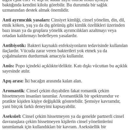
baktığında kendini kilolu görebilir. Bu durumda bir sağlık
uzmanından destek almak önemlidir.
Anti ayrımcılık yasaları:
Cinsiyet kimliği, cinsel yönelim, din, dil,
etnik köken, yaş ya da dış görünüş gibi kimlik özellikleri üzerinden
bazı insan ya da gruplara yönelik ayrımcılıkları azaltmayı veya
ortadan kaldırmayı hedefleyen yasalardır.
Antibiyotik:
Bakteri kaynaklı enfeksiyonların tedavisinde kullanılan
ilaçlardır. Vücuda zarar veren bakterileri yok etmek ya da
çoğalmalarını durdurmak amacıyla kullanılır.
Anüs:
Popo içindeki açıklıktır/deliktir. Katı dışkı vücuttan bu açıklık
sayesinde atılır.
Apış arası:
İki bacağın arasında kalan alan.
Aromantik
: Cinsel çekim duyabilen fakat romantik çekim
hissetmeyen insanları tanımlar. Aromantiklik bir spektrumdur ve
pratikte kişiden kişiye değişiklik gösterebilir. Şemsiye kavramdır,
yani birçok farklı deneyimi kapsayabilir.
Aseksüel:
Cinsel çekim hissetmeyen ya da genelde partnerli cinsel
davranışlara çekim hissetmeyen kişilerin cinsel yönelimlerini
tanımlamak için kullandıkları bir kavram. Aseksüellik bir