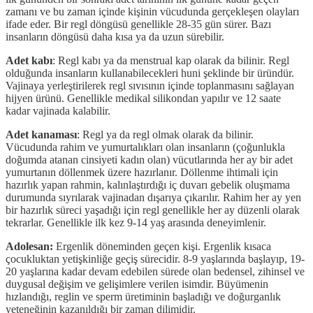
zamanı ve bu zaman içinde kişinin vücudunda gerçekleşen olayları
ifade eder. Bir regl döngüsü genellikle 28-35 gün sürer. Bazı
insanların döngüsü daha kısa ya da uzun sürebilir.
Adet kabı
: Regl kabı ya da menstrual kap olarak da bilinir. Regl
olduğunda insanların kullanabilecekleri huni şeklinde bir üründür.
Vajinaya yerleştirilerek regl sıvısının içinde toplanmasını sağlayan
hijyen ürünü. Genellikle medikal silikondan yapılır ve 12 saate
kadar vajinada kalabilir.
Adet kanaması
: Regl ya da regl olmak olarak da bilinir.
Vücudunda rahim ve yumurtalıkları olan insanların (çoğunlukla
doğumda atanan cinsiyeti kadın olan) vücutlarında her ay bir adet
yumurtanın döllenmek üzere hazırlanır. Döllenme ihtimali için
hazırlık yapan rahmin, kalınlaştırdığı iç duvarı gebelik oluşmama
durumunda sıyrılarak vajinadan dışarıya çıkarılır. Rahim her ay yen
bir hazırlık süreci yaşadığı için regl genellikle her ay düzenli olarak
tekrarlar. Genellikle ilk kez 9-14 yaş arasında deneyimlenir.
Adolesan:
Ergenlik döneminden geçen kişi. Ergenlik kısaca
çocukluktan yetişkinliğe geçiş sürecidir. 8-9 yaşlarında başlayıp, 19-
20 yaşlarına kadar devam edebilen sürede olan bedensel, zihinsel ve
duygusal değişim ve gelişimlere verilen isimdir. Büyümenin
hızlandığı, reglin ve sperm üretiminin başladığı ve doğurganlık
yeteneğinin kazanıldığı bir zaman dilimidir.