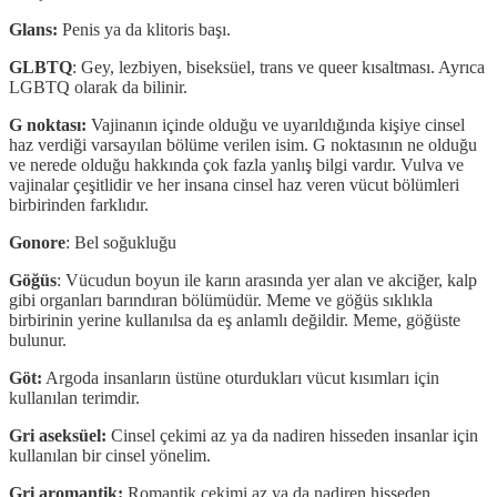
Glans:
Penis ya da klitoris başı.
GLBTQ
: Gey, lezbiyen, biseksüel, trans ve queer kısaltması. Ayrıca
LGBTQ olarak da bilinir.
G noktası:
Vajinanın içinde olduğu ve uyarıldığında kişiye cinsel
haz verdiği varsayılan bölüme verilen isim. G noktasının ne olduğu
ve nerede olduğu hakkında çok fazla yanlış bilgi vardır. Vulva ve
vajinalar çeşitlidir ve her insana cinsel haz veren vücut bölümleri
birbirinden farklıdır.
Gonore
: Bel soğukluğu
Göğüs
: Vücudun boyun ile karın arasında yer alan ve akciğer, kalp
gibi organları barındıran bölümüdür. Meme ve göğüs sıklıkla
birbirinin yerine kullanılsa da eş anlamlı değildir. Meme, göğüste
bulunur.
Göt:
Argoda insanların üstüne oturdukları vücut kısımları için
kullanılan terimdir.
Gri aseksüel:
Cinsel çekimi az ya da nadiren hisseden insanlar için
kullanılan bir cinsel yönelim.
Gri aromantik:
Romantik çekimi az ya da nadiren hisseden