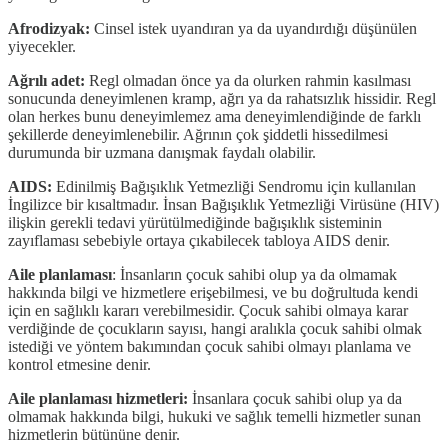
Afrodizyak:
Cinsel istek uyandıran ya da uyandırdığı düşünülen
yiyecekler.
Ağrılı adet:
Regl olmadan önce ya da olurken rahmin kasılması
sonucunda deneyimlenen kramp, ağrı ya da rahatsızlık hissidir. Regl
olan herkes bunu deneyimlemez ama deneyimlendiğinde de farklı
şekillerde deneyimlenebilir. Ağrının çok şiddetli hissedilmesi
durumunda bir uzmana danışmak faydalı olabilir.
AIDS:
Edinilmiş Bağışıklık Yetmezliği Sendromu için kullanılan
İngilizce bir kısaltmadır. İnsan Bağışıklık Yetmezliği Virüsüne (HIV)
ilişkin gerekli tedavi yürütülmediğinde bağışıklık sisteminin
zayıflaması sebebiyle ortaya çıkabilecek tabloya AIDS denir.
Aile planlaması
: İnsanların çocuk sahibi olup ya da olmamak
hakkında bilgi ve hizmetlere erişebilmesi, ve bu doğrultuda kendi
için en sağlıklı kararı verebilmesidir. Çocuk sahibi olmaya karar
verdiğinde de çocukların sayısı, hangi aralıkla çocuk sahibi olmak
istediği ve yöntem bakımından çocuk sahibi olmayı planlama ve
kontrol etmesine denir.
Aile planlaması hizmetleri:
İnsanlara çocuk sahibi olup ya da
olmamak hakkında bilgi, hukuki ve sağlık temelli hizmetler sunan
hizmetlerin bütününe denir.