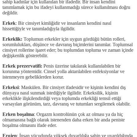
sahip kadınlar için kullanılan bir ifadedir. Bir insan kendini
tanımlamak için bu ifadeyi kullanmadığı sürece kullanılması doğru
değildir.
Erkek
: Bir cinsiyet kimliğidir ve insanların kendini nasıl
hissettiğiyle ve tanımladığıyla ilgilidir.
Erkeklik:
Toplumun erkekler için uygun gördüğü bütün rolleri,
sorumlulukları, düşünce ve davranış biçimlerini tanımlar. Toplumsal
cinsiyet rollerine işaret eder; bu toplumdan topluma ve zaman içinde
değişkenlik gösterebilir.
Erkek prezervatifi:
Penis üzerine takılarak kullanılabilen bir
korunma yöntemidir. Cinsel yolla aktarılabilen enfeksiyonlar ve
istenmeyen gebeliklerden korur.
Erkeksi
: Maskülen. Bir cinsiyet ifadesidir ve kişinin kendini dış
dünyaya nasıl sunmak istediğiyle ilgilidir. Erkeksilik, kişinin
erkeklikle ilişkilendirdiği veya toplumda erkekliği temsil ettiği
varsayılan görünüm, tarz, davranış ve tutumları sergilemek olabilir.
Erken boşalma
: Orgazm kontrolünün çok az olması ya da hiç
olmamasına bağlı olarak istenenden daha erken bir anda peniste
boşalma olmasını ifade eder.
Erojen
: İnsan vücudunda yüksek duyarlılığa sahip ve uyarıldığında