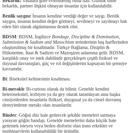
Bekarlık:
Yasalara göre evlenmemiş olma hali. Günlük dilde
bekarlık, partner ilişkisi olmayan insanlar için kullanılabilir.
Benlik saygısı:
İnsanın kendine verdiği değer ve saygı. Benlik
saygısı, insanın kendini değer görmeyi, sevilmeyi ve sayılmayı hak
eden biri olarak algılamasına destek olur.
BDSM
: BDSM, İngilizce
Bondage, Discipline & Domination,
Submission & Sadism and Masochism
terimlerinin baş harflerinden
oluşturulmuş bir kısaltmadır. Türkçe Bağlama, Disiplin &
Hükmetme, İtaat & Sadizm ve Mazoşizm anlamına gelir. BDSM,
karşılıklı onay ve istek dahilinde gerçekleşen çeşitli fiziksel ve
duyusal davranışları, güç ve rol değişimlerini kapsayan bir şemsiye
kavramdır.
Bi
: Biseksüel kelimesinin kısaltması.
Bi-meraklı
: Bi-curious olarak da bilinir. Genelde kendini
heteroseksüel, lezbiyen ya da gey olarak tanımlayan ama başka
cinsiyetlerden insanlarla fiziksel, duygusal ya da cinsel davranış
deneyimleme merakı olan insanlardır.
Binder
: Göğsü düz hale getirecek şekilde memeleri sarmaya
yarayan göğüs bandajı. Genelde memelerini daha küçük hale
getirmek isteyen veya beden disforisi olan trans erkekler ve
nonbinarylerin kullanabildiği bir üründür.