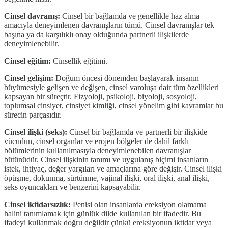
Cinsel davranış:
Cinsel bir bağlamda ve genellikle haz alma
amacıyla deneyimlenen davranışların tümü. Cinsel davranışlar tek
başına ya da karşılıklı onay olduğunda partnerli ilişkilerde
deneyimlenebilir.
Cinsel eğitim:
Cinsellik eğitimi.
Cinsel gelişim:
Doğum öncesi dönemden başlayarak insanın
büyümesiyle gelişen ve değişen, cinsel varoluşa dair tüm özellikleri
kapsayan bir süreçtir. Fizyoloji, psikoloji, biyoloji, sosyoloji,
toplumsal cinsiyet, cinsiyet kimliği, cinsel yönelim gibi kavramlar bu
sürecin parçasıdır.
Cinsel ilişki (seks):
Cinsel bir bağlamda ve partnerli bir ilişkide
vücudun, cinsel organlar ve erojen bölgeler de dahil farklı
bölümlerinin kullanılmasıyla deneyimlenebilen davranışlar
bütünüdür. Cinsel ilişkinin tanımı ve uygulanış biçimi insanların
istek, ihtiyaç, değer yargıları ve amaçlarına göre değişir. Cinsel ilişki
öpüşme, dokunma, sürtünme, vajinal ilişki, oral ilişki, anal ilişki,
seks oyuncakları ve benzerini kapsayabilir.
Cinsel iktidarsızlık:
Penisi olan insanlarda ereksiyon olamama
halini tanımlamak için günlük dilde kullanılan bir ifadedir. Bu
ifadeyi kullanmak doğru değildir çünkü ereksiyonun iktidar veya