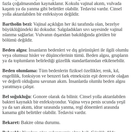
fazla çoğalmasından kaynaklanır. Kokulu vajinal akıntı, vulvada
kaşıntı ya da yanma gibi belirtiler olabilir. Tedavisi vardır. Cinsel
yolla aktarılabilen bir enfeksiyon değildir.
Bartholin bezi:
Vajinal açıklığın her iki tarafında olan, bezelye
büyüklüğündeki iki dokudur. Salgıladıkları sıvı sayesinde vajinal
ıslanma sağlarlar. Vulvanın dışarıdan bakıldığında görülen bir
bölümü değildir.
Beden algısı
: İnsanların bedenleri ve dış görünüşleri ile ilgili olumlu
veya olumsuz hisler ve düşüncelerinin tümü. Beden algısı, grupların
ya da toplumların belirlediği güzellik standartlarından etkilenebilir.
Beden olumlama:
Tüm bedenlerin fiziksel özellikler, renk, kıl,
engellilik, fonksiyon ve benzeri fark etmeksizin eşit derecede olağan
ve değerli olduğunu savunan akım. İnsanlarda olumlu beden algısı
yaratmaya çalışır.
Bel soğukluğu
: Gonore olarak da bilinir. Cinsel yolla aktarılabilen
bakteri kaynaklı bir enfeksiyondur. Vajina veya penis ucunda yeşil
ya da sarı akıntı, idrar sırasında yanma, regl dönemleri arasında
kanama gibi belirtiler olabilir. Tedavisi vardır.
Bekaret:
Bakire olma durumu.