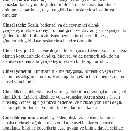
temasları kapsayan bir şiddet türüdür. İstek ve onay haricinde
dokunmak, sarılmak, okşama gibi davranışlar cinsel saldırıya
örnektir.
Cinsel taciz:
Sözlü, bedensel ya da çevrim içi olarak
gerçekleştirilebilen, onayın olmadığı cinsel davranışları kapsayan bir
şiddet türüdür. Laf atmak, istenmeyen cinsel içerikli mesaj
göndermek gibi davranışlar cinsel tacize örnektir.
Cinsel terapi
: Cinsel varoluşa dair konuşmak istenen ya da rahatsız
olunan konuların ele alındığı, bireysel ya da partnerli şekilde bu
alandaki uzmanlarla gerçekleştirilebilen bir terapi türüdür.
Cinsel yönelim:
Bir insanın kime duygusal, romantik veya cinsel
çekim hissettiğini tanımlar. Herhangi bir çekim hissetmemek de bir
cinsel yönelimdir.
Cinsellik:
Canlılarda cinsel varoluşa dair tüm davranışları, süreçleri,
kimlikleri, ifadeleri, düşünce ve davranışları içeren sistem. İnsan
cinselliği, cinselliğin yalnızca bedensel ve fiziksel yönlerini değil,
psikolojik, toplumsal ve politik boyutlarını da kapsar.
Cinsellik eğitimi:
Cinsellik, beden, ilişkiler, iletişim, toplumsal
cinsiyet, cinsel sağlık, enfeksiyonlar, cinsel haklar ve benzeri
konularda bilgi ve becerilerin yaşa uygun ve bilime dayalı şekilde