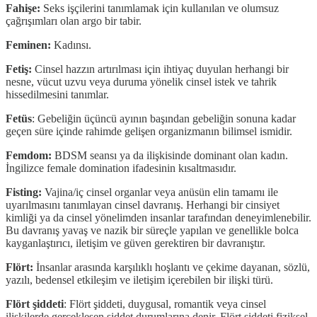
Fahişe:
Seks işçilerini tanımlamak için kullanılan ve olumsuz
çağrışımları olan argo bir tabir.
Feminen:
Kadınsı.
Fetiş:
Cinsel hazzın artırılması için ihtiyaç duyulan herhangi bir
nesne, vücut uzvu veya duruma yönelik cinsel istek ve tahrik
hissedilmesini tanımlar.
Fetüs
: Gebeliğin üçüncü ayının başından gebeliğin sonuna kadar
geçen süre içinde rahimde gelişen organizmanın bilimsel ismidir.
Femdom:
BDSM seansı ya da ilişkisinde dominant olan kadın.
İngilizce female domination ifadesinin kısaltmasıdır.
Fisting:
Vajina/iç cinsel organlar veya anüsün elin tamamı ile
uyarılmasını tanımlayan cinsel davranış. Herhangi bir cinsiyet
kimliği ya da cinsel yönelimden insanlar tarafından deneyimlenebilir.
Bu davranış yavaş ve nazik bir süreçle yapılan ve genellikle bolca
kayganlaştırıcı, iletişim ve güven gerektiren bir davranıştır.
Flört:
İnsanlar arasında karşılıklı hoşlantı ve çekime dayanan, sözlü,
yazılı, bedensel etkileşim ve iletişim içerebilen bir ilişki türü.
Flört şiddeti
: Flört şiddeti, duygusal, romantik veya cinsel
ilişkilerde gerçekleşen şiddet durumlarına denir. Flört şiddeti fiziksel,