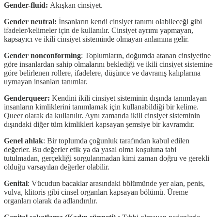
Gender-fluid:
Akışkan cinsiyet.
Gender neutral:
İnsanların kendi cinsiyet tanımı olabileceği gibi
ifadeler/kelimeler için de kullanılır. Cinsiyet ayrımı yapmayan,
kapsayıcı ve ikili cinsiyet sisteminde olmayan anlamına gelir.
Gender nonconforming
: Toplumların, doğumda atanan cinsiyetine
göre insanlardan sahip olmalarını beklediği ve ikili cinsiyet sistemine
göre belirlenen rollere, ifadelere, düşünce ve davranış kalıplarına
uymayan insanları tanımlar.
Genderqueer:
Kendini ikili cinsiyet sisteminin dışında tanımlayan
insanların kimliklerini tanımlamak için kullanabildiği bir kelime.
Queer olarak da kullanılır. Aynı zamanda ikili cinsiyet sisteminin
dışındaki diğer tüm kimlikleri kapsayan şemsiye bir kavramdır.
Genel ahlak
: Bir toplumda çoğunluk tarafından kabul edilen
değerler. Bu değerler etik ya da yasal olma koşuluna tabi
tutulmadan, gerçekliği sorgulanmadan kimi zaman doğru ve gerekli
olduğu varsayılan değerler olabilir.
Genital
: Vücudun bacaklar arasındaki bölümünde yer alan, penis,
vulva, klitoris gibi cinsel organları kapsayan bölümü. Üreme
organları olarak da adlandırılır.