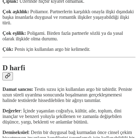
Çıplak:
Üzerinde hiçbir kıyafet olmamak.
Çok aşklılık:
Poliamor. Partnerlerin karşılıklı onayla ilişki dışındaki
başka insanlarla duygusal ve romantik ilişkiler yaşayabildiği ilişki
türü.
Çok eşlilik:
Poligami. Birden fazla partnerle sözlü ya da yasal
olarak ilişkide olma durumu.
Çük:
Penis için kullanılan argo bir kelimedir.
D harfi
Damat sancısı:
Testis sızısı için kullanılan argo bir tabirdir. Peniste
uzun süreli uyarılma sonucunda boşalmanın gerçekleşmemesi
halinde testislerde hissedilebilen bir ağrıyı tanımlar.
Değerler
: İçinde yaşanılan coğrafya, kültür, aile, toplum, dini
inançlar ve benzeri yoluyla şekillenen ve zamanla değişebilen
düşünce, yargı, beklenti ve anlamlar bütünü.
Demiseksüel
: Derin bir duygusal bağ kurmadan önce cinsel çekim
hissetmeyen insanların kendilerini tanımlamak için kullanabildiği bir