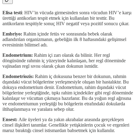
Elisa testi
: HIV’in vücuda girmesinden sonra vücudun HIV’e karşı
ürettiği antikorları tespit etmek için kullanılan bir testtir. Bu
antikorların tespitiyle sonuç HIV negatif veya pozitif sonucu çıkar.
Embriyo:
Rahim içinde fetüs ve sonrasında bebek olarak
adlandırılan organizmanın, gebeliğin ilk 8 haftasındaki gelişimsel
evresininin bilimsel adı.
Endometrium:
Rahim içi zarı olarak da bilinir. Her regl
döngüsünde rahmin iç yüzeyinde kalınlaşan, her regl döneminde
vajinadan regl sıvısı olarak çıkan dokunun ismidir.
Endometriozis:
Rahim iç dokusuna benzer bir dokunun, rahmin
dışındaki vücut bölgelerine yerleşmesiyle oluşan bir hastalıktır. Bu
dokuya endometrium denir. Endometrium, rahim dışındaki vücut
bölgelerine yerleştiğinde, tıpkı rahim içindekiler gibi regl döneminde
kalınlaşır ve vücuttan çıkmaya hazırlanır. Bu da yoğun regl ağrısına
ve endometriumun yerleştiği bu bölgelerin etrafındaki dokularda
iltihaplanmaya ve yaralara sebep olur.
Ensest:
Aile üyeleri ya da yakın akrabalar arasında gerçekleşen
cinsel ilişkileri tanımlar. Genellikle yetişkinlerin çocuk ve ergenleri
maruz bıraktığı cinsel istismardan bahsetmek için kullanılır.