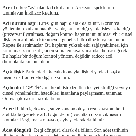
Ace:
Türkçe “as” olarak da kullanılır. Aseksüel spektrumu
tanımlayan İngilizce kısaltma.
Acil durum hapı
: Ertesi gün hapı olarak da bilinir. Korunma
yönteminin kullanılmadığı, yanlış kullanıldığı ya da işlevsiz kaldığı
(prezervatif yırtılması, doğum kontrol hapının unutulması vb.) cinsel
ilişkilerin ardından istenmeyen gebelik ihtimaline karşı kullanılır.
Reçete ile satılmazlar. Bu hapların yüksek etki sağlayabilmesi için
korunmasız cinsel ilişkiden sonra en kısa zamanda alınması gerekir.
Bu haplar bir doğum kontrol yöntemi değildir, sadece acil
durumlarda kullanılabilir.
Açık ilişki:
Partnerlerin karşılıklı onayla ilişki dışındaki başka
insanlarla flört edebildiği ilişki türü.
Açılmak:
LGBTİ+’ların kendi istekleri ile cinsiyet kimliği ve/veya
cinsel yönelimlerini istedikleri insanlarla paylaşmasını tanımlar.
Ortaya çıkmak olarak da bilinir.
Adet:
Rahim iç dokusu, su ve kandan oluşan regl sıvısının belli
aralıklarla (genelde 28-35 günde bir) vücuttan dışarı çıkmasını
tanımlar. Regl, menstruasyon, aybaşı olarak da bilinir.
Adet döngüsü:
Regl döngüsü olarak da bilinir. Son adet tarihinin
ilk gününden bir sonraki adet tarihinin ilk gününe kadar geçen