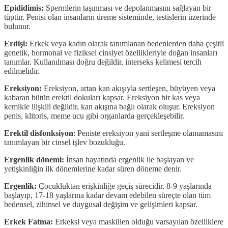
Epididimis:
Spermlerin taşınması ve depolanmasını sağlayan bir
tüptür. Penisi olan insanların üreme sisteminde, testislerin üzerinde
bulunur.
Erdişi:
Erkek veya kadın olarak tanımlanan bedenlerden daha çeşitli
genetik, hormonal ve fiziksel cinsiyet özellikleriyle doğan insanları
tanımlar. Kullanılması doğru değildir, interseks kelimesi tercih
edilmelidir.
Ereksiyon:
Ereksiyon, artan kan akışıyla sertleşen, büyüyen veya
kabaran bütün erektil dokuları kapsar. Ereksiyon bir kas veya
kemikle ilişkili değildir, kan akışına bağlı olarak oluşur. Ereksiyon
penis, klitoris, meme ucu gibi organlarda gerçekleşebilir.
Erektil disfonksiyon
: Peniste ereksiyon yani sertleşme olamamasını
tanımlayan bir cinsel işlev bozukluğu.
Ergenlik dönemi:
İnsan hayatında ergenlik ile başlayan ve
yetişkinliğin ilk dönemlerine kadar süren döneme denir.
Ergenlik:
Çocukluktan erişkinliğe geçiş sürecidir. 8-9 yaşlarında
başlayıp, 17-18 yaşlarına kadar devam edebilen süreçte olan tüm
bedensel, zihinsel ve duygusal değişim ve gelişimleri kapsar.
Erkek Fatma:
Erkeksi veya maskülen olduğu varsayılan özelliklere