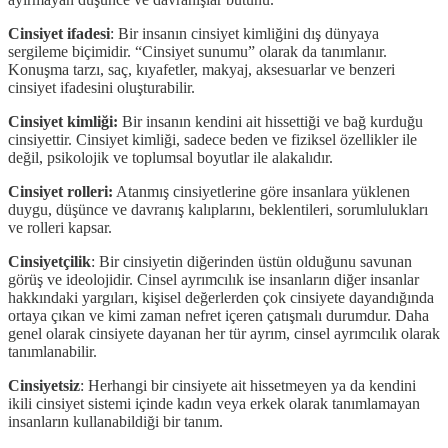
Cinsiyet ifadesi
: Bir insanın cinsiyet kimliğini dış dünyaya
sergileme biçimidir. “Cinsiyet sunumu” olarak da tanımlanır.
Konuşma tarzı, saç, kıyafetler, makyaj, aksesuarlar ve benzeri
cinsiyet ifadesini oluşturabilir.
Cinsiyet kimliği:
Bir insanın kendini ait hissettiği ve bağ kurduğu
cinsiyettir. Cinsiyet kimliği, sadece beden ve fiziksel özellikler ile
değil, psikolojik ve toplumsal boyutlar ile alakalıdır.
Cinsiyet rolleri:
Atanmış cinsiyetlerine göre insanlara yüklenen
duygu, düşünce ve davranış kalıplarını, beklentileri, sorumlulukları
ve rolleri kapsar.
Cinsiyetçilik
: Bir cinsiyetin diğerinden üstün olduğunu savunan
görüş ve ideolojidir. Cinsel ayrımcılık ise insanların diğer insanlar
hakkındaki yargıları, kişisel değerlerden çok cinsiyete dayandığında
ortaya çıkan ve kimi zaman nefret içeren çatışmalı durumdur. Daha
genel olarak cinsiyete dayanan her tür ayrım, cinsel ayrımcılık olarak
tanımlanabilir.
Cinsiyetsiz
: Herhangi bir cinsiyete ait hissetmeyen ya da kendini
ikili cinsiyet sistemi içinde kadın veya erkek olarak tanımlamayan
insanların kullanabildiği bir tanım.