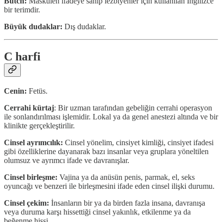
Butch:
Maskülen ifadeye sahip lezbiyenler için kullanılan İngilizce
bir terimdir.
Büyük dudaklar:
Dış dudaklar.
C harfi
Cenin:
Fetüs.
Cerrahi kürtaj
: Bir uzman tarafından gebeliğin cerrahi operasyon
ile sonlandırılması işlemidir. Lokal ya da genel anestezi altında ve bir
klinikte gerçekleştirilir.
Cinsel ayrımcılık:
Cinsel yönelim, cinsiyet kimliği, cinsiyet ifadesi
gibi özelliklerine dayanarak bazı insanlar veya gruplara yöneltilen
olumsuz ve ayrımcı ifade ve davranışlar.
Cinsel birleşme:
Vajina ya da anüsün penis, parmak, el, seks
oyuncağı ve benzeri ile birleşmesini ifade eden cinsel ilişki durumu.
Cinsel çekim:
İnsanların bir ya da birden fazla insana, davranışa
veya duruma karşı hissettiği cinsel yakınlık, etkilenme ya da
beğenme hissi.