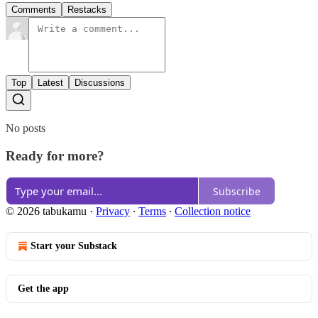
Comments
Restacks
Top
Latest
Discussions
No posts
Ready for more?
Subscribe
© 2026 tabukamu
·
Privacy
∙
Terms
∙
Collection notice
Start your Substack
Get the app