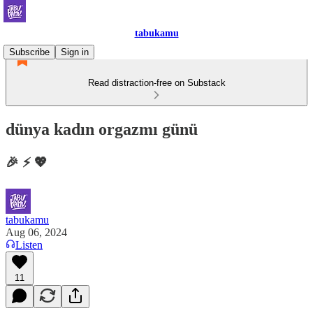
tabukamu
Subscribe
Sign in
Read distraction-free on Substack
dünya kadın orgazmı günü
🎉 ⚡️ 💖
tabukamu
Aug 06, 2024
Listen
11