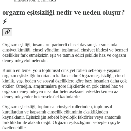
orgazm eşitsizliği nedir ve neden oluşur?
⚡️
Orgazm eşitliği, insanların partnerli cinsel davranışlar sırasında
cinsiyet kimliği, cinsel yönelim, toplumsal cinsiyet ifadesi ve benzeri
özellikler fark etmeksizin eşit ve tatmin edici şekilde haz ve orgazm
deneyimleyebilmeleridir.
Bunun en temel yolu toplumsal cinsiyet rolleri sebebiyle yaşanan
orgazm eşitsizliğinin ortadan kalkmasıdır. Orgazm eşitsizliği, cinsel
kimlik, yaş, beden ve sosyal özelliklere göre bazı insanları daha çok
etkiler. Örneğin, araştırmalara göre ilişkilerde en çok cinsel haz ve
orgazm deneyimleyen insanlar heteroseksüel erkeklerken en az
deneyimleyenler heteroseksüel kadınlardır.
Orgazm eşitsizliği, toplumsal cinsiyet rollerinden, toplumsal
kurallardan ve kapsamlı cinsellik eğitiminin eksikliğinden
kaynaklanır. Eşitsizliğin sebebi biyolojik faktörler veya anatomik
farklılıklar ile alakalı değil. Orgazm eşitsizliğinin sebepleri şöyle
özetlenebilir: