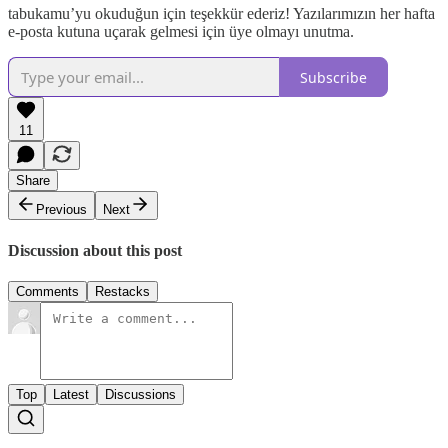
tabukamu’yu okuduğun için teşekkür ederiz! Yazılarımızın her hafta
e-posta kutuna uçarak gelmesi için üye olmayı unutma.
Subscribe
11
Share
Previous
Next
Discussion about this post
Comments
Restacks
Top
Latest
Discussions