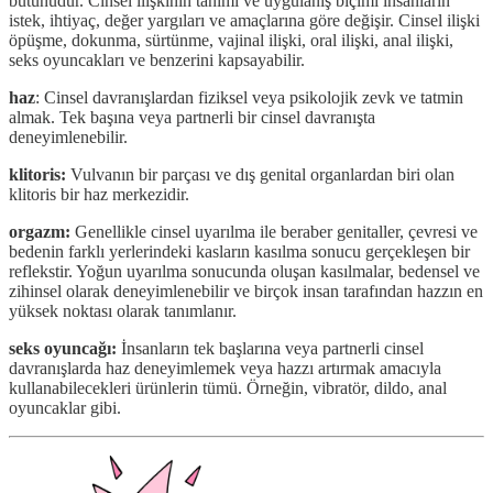
bütünüdür. Cinsel ilişkinin tanımı ve uygulanış biçimi insanların
istek, ihtiyaç, değer yargıları ve amaçlarına göre değişir. Cinsel ilişki
öpüşme, dokunma, sürtünme, vajinal ilişki, oral ilişki, anal ilişki,
seks oyuncakları ve benzerini kapsayabilir.
haz
: Cinsel davranışlardan fiziksel veya psikolojik zevk ve tatmin
almak. Tek başına veya partnerli bir cinsel davranışta
deneyimlenebilir.
klitoris:
Vulvanın bir parçası ve dış genital organlardan biri olan
klitoris bir haz merkezidir.
orgazm:
Genellikle cinsel uyarılma ile beraber genitaller, çevresi ve
bedenin farklı yerlerindeki kasların kasılma sonucu gerçekleşen bir
reflekstir. Yoğun uyarılma sonucunda oluşan kasılmalar, bedensel ve
zihinsel olarak deneyimlenebilir ve birçok insan tarafından hazzın en
yüksek noktası olarak tanımlanır.
seks oyuncağı:
İnsanların tek başlarına veya partnerli cinsel
davranışlarda haz deneyimlemek veya hazzı artırmak amacıyla
kullanabilecekleri ürünlerin tümü. Örneğin, vibratör, dildo, anal
oyuncaklar gibi.