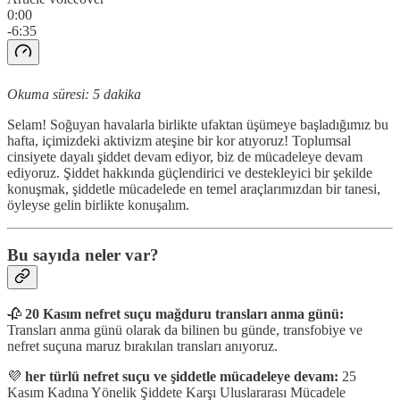
0:00
-6:35
Okuma süresi: 5 dakika
Selam! Soğuyan havalarla birlikte ufaktan üşümeye başladığımız bu
hafta, içimizdeki aktivizm ateşine bir kor atıyoruz! Toplumsal
cinsiyete dayalı şiddet devam ediyor, biz de mücadeleye devam
ediyoruz. Şiddet hakkında güçlendirici ve destekleyici bir şekilde
konuşmak, şiddetle mücadelede en temel araçlarımızdan bir tanesi,
öyleyse gelin birlikte konuşalım.
Bu sayıda neler var?
🥀
20 Kasım nefret suçu mağduru transları anma günü:
Transları anma günü olarak da bilinen bu günde, transfobiye ve
nefret suçuna maruz bırakılan transları anıyoruz.
💜
her türlü nefret suçu ve şiddetle mücadeleye devam:
25
Kasım Kadına Yönelik Şiddete Karşı Uluslararası Mücadele