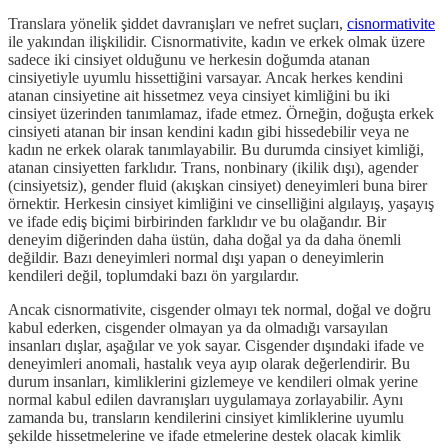
Translara yönelik şiddet davranışları ve nefret suçları,
cisnormativite
ile yakından ilişkilidir. Cisnormativite, kadın ve erkek olmak üzere
sadece iki cinsiyet olduğunu ve herkesin doğumda atanan
cinsiyetiyle uyumlu hissettiğini varsayar. Ancak herkes kendini
atanan cinsiyetine ait hissetmez veya cinsiyet kimliğini bu iki
cinsiyet üzerinden tanımlamaz, ifade etmez. Örneğin, doğuşta erkek
cinsiyeti atanan bir insan kendini kadın gibi hissedebilir veya ne
kadın ne erkek olarak tanımlayabilir. Bu durumda cinsiyet kimliği,
atanan cinsiyetten farklıdır. Trans, nonbinary (ikilik dışı), agender
(cinsiyetsiz), gender fluid (akışkan cinsiyet) deneyimleri buna birer
örnektir. Herkesin cinsiyet kimliğini ve cinselliğini algılayış, yaşayış
ve ifade ediş biçimi birbirinden farklıdır ve bu olağandır. Bir
deneyim diğerinden daha üstün, daha doğal ya da daha önemli
değildir. Bazı deneyimleri normal dışı yapan o deneyimlerin
kendileri değil, toplumdaki bazı ön yargılardır.
Ancak cisnormativite, cisgender olmayı tek normal, doğal ve doğru
kabul ederken, cisgender olmayan ya da olmadığı varsayılan
insanları dışlar, aşağılar ve yok sayar. Cisgender dışındaki ifade ve
deneyimleri anomali, hastalık veya ayıp olarak değerlendirir. Bu
durum insanları, kimliklerini gizlemeye ve kendileri olmak yerine
normal kabul edilen davranışları uygulamaya zorlayabilir. Aynı
zamanda bu, transların kendilerini cinsiyet kimliklerine uyumlu
şekilde hissetmelerine ve ifade etmelerine destek olacak kimlik