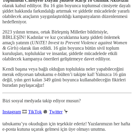
Toplumsal Cinsiyete Dayalı Şiddete Karşı 16 Günlük Aktivizm
olarak kabul ediliyor. Bu 16 gün boyunca toplumsal cinsiyete dayalı
şiddet hakkında farkındalığı artırmak ve şiddetle mücadelede yararlı
olabilecek araçların yaygınlaştırıldığı kampanyaların düzenlenmesi
hedefleniyor.
2023 yılının teması, ortak Birleşmiş Milletler bildirisiyle,
BİRLEŞİN! Kadınlar ve kız çocuklarına karşı şiddeti önlemek
amaçlı yatırım (
UNiTE! Invest to Prevent Violence against Women
& Girls
) olarak ilan edildi. 16 gün boyunca bütün sivil toplum
kuruluşları, topluluklar ve insanlar, şiddetle mücadelede etkili
olabilecek kampanya önerileri geliştirmeye davet ediliyor.
Kendi başına veya bağlı olduğun toplulukta neler yapabileceğini
merak ediyorsan tabukamu e-bülten’i takipte kal! Yalnızca 16 gün
değil, yılın geri kalan 349 günü boyunca kullanabileceğin fikirleri
buradan paylaşacağız!
Bizi sosyal medyada takip ediyor musun?
Instagram
🎞
TikTok
🪩
Twitter
🦩
tabukamu’yu okuduğun için teşekkür ederiz! Yazılarımızın her hafta
e-posta kutuna uçarak gelmesi için üye olmayı unutma.