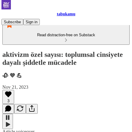
tabukamu
Subscribe
Sign in
Read distraction-free on Substack
aktivizm özel sayısı: toplumsal cinsiyete
dayalı şiddetle mücadele
🥀 💜 💪
Nov 21, 2023
3
Article voiceover