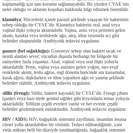
kaplamadığı için tam koruma sağlamayabilir. Bu yüzden CYAE’nin
neler olduğu ve aktarım koşulları hakkında bilgi edinmek önemlidir.
klamidya
: Hücrelerin içinde parazit şeklinde yaşayan bir bakterinin
sebep olduğu bir CYAE’dir. Klamidya bakterisi oral, anal veya
vajinal ilişki yoluyla aktarılabilir. Vajina, anüs veya penisten gelen
akıntı, kasıkta veya testislerde ağrı, ateş, idrar sırasında acı gibi
belirtiler oluşturabilir. Antibiyotik tedavisi uygulanır.
gonore (bel soğukluğu):
Gonoreye sebep olan bakteri sıcak ve
nemli alanları sever; vücudun dışında herhangi bir bölgede bir
saniyeden fazla yaşamaz. Anal, vajinal veya oral ilişki yoluyla
aktarılabilir. Penis, vajina veya anüsten gelen yoğun, sarı-yeşil
renklerde akıntı, testis ağrısı, regl dönemi haricinde ara kanamalar,
kasık ağrısı, dışkılarken ve idrar yaparken ağrı ve yanma şeklinde
belirtiler olabilir. Antibiyotik tedavisi uygulanır.
sifiliz (frengi):
Sifiliz, bakteri kaynaklı bir CYAE’dir. Frengi çıbanı
(şankr) veya bazı türde genital siğiller gibi lezyonlarla temas yoluyla
aktarılabilir. Sifilizin çeşitli evreleri vardır ve her evrede çeşitli
belirtiler gözlemlemek mümkündür. Antibiyotik tedavisi uygulanır.
HIV / AIDS:
HIV, bağışıklık sistemini zayıflatan, insandan insana
cinsel yolla aktarılabilen bir virüstür. Tedavi edilmediğinde, yani
virüs miktarı belli bir düzeyde tutulmadığında, bağışıklık sistemini