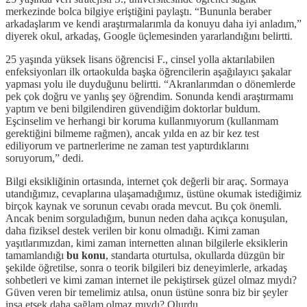
merkezinde bolca bilgiye eriştiğini paylaştı. “Bununla beraber
arkadaşlarım ve kendi araştırmalarımla da konuyu daha iyi anladım,”
diyerek okul, arkadaş, Google üçlemesinden yararlandığını belirtti.
25 yaşında yüksek lisans öğrencisi F., cinsel yolla aktarılabilen
enfeksiyonları ilk ortaokulda başka öğrencilerin aşağılayıcı şakalar
yapması yolu ile duyduğunu belirtti. “Akranlarımdan o dönemlerde
pek çok doğru ve yanlış şey öğrendim. Sonunda kendi araştırmamı
yaptım ve beni bilgilendiren güvendiğim doktorlar buldum.
Eşcinselim ve herhangi bir koruma kullanmıyorum (kullanmam
gerektiğini bilmeme rağmen), ancak yılda en az bir kez test
ediliyorum ve partnerlerime ne zaman test yaptırdıklarını
soruyorum,” dedi.
Bilgi eksikliğinin ortasında, internet çok değerli bir araç. Sormaya
utandığımız, cevaplarına ulaşamadığımız, üstüne okumak istediğimiz
birçok kaynak ve sorunun cevabı orada mevcut. Bu çok önemli.
Ancak benim sorguladığım, bunun neden daha açıkça konuşulan,
daha fiziksel destek verilen bir konu olmadığı. Kimi zaman
yaşıtlarımızdan, kimi zaman internetten alınan bilgilerle eksiklerin
tamamlandığı
bu konu
, standarta oturtulsa, okullarda düzgün bir
şekilde öğretilse, sonra o teorik bilgileri biz deneyimlerle, arkadaş
sohbetleri ve kimi zaman internet ile pekiştirsek güzel olmaz mıydı?
Güven veren bir temelimiz atılsa, onun üstüne sonra biz bir şeyler
inşa etsek daha sağlam olmaz mıydı? Olurdu.