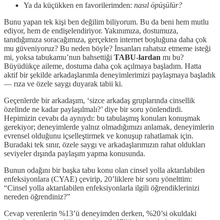
Ya da küçükken en favorilerimden:
nasıl öpüşülür?
Bunu yapan tek kişi ben değilim biliyorum. Bu da beni hem mutlu
ediyor, hem de endişelendiriyor. Yakınımıza, dostumuza,
tanıdığımıza soracağımıza, gerçekten internet boşluğuna daha çok
mu güveniyoruz? Bu neden böyle? İnsanları rahatsız etmeme isteği
mi, yoksa tabukamu’nun bahsettiği
TABU-lardan
mı bu?
Büyüdükçe aileme, dostuma daha çok açılmaya başladım. Hatta
aktif bir şekilde arkadaşlarımla deneyimlerimizi paylaşmaya başladık
— rıza ve özele saygı duyarak tabii ki.
Geçenlerde bir arkadaşım, ‘sizce arkadaş gruplarında cinsellik
özelinde ne kadar paylaşılmalı?’ diye bir soru yönlendirdi.
Hepimizin cevabı da aynıydı: bu tabulaşmış konuları konuşmak
gerekiyor; deneyimlerde yalnız olmadığımızı anlamak, deneyimlerin
evrensel olduğunu içselleştirmek ve konuşup rahatlamak için.
Buradaki tek sınır, özele saygı ve arkadaşlarımızın rahat oldukları
seviyeler dışında paylaşım yapma konusunda.
Bunun odağını bir başka tabu konu olan cinsel yolla aktarılabilen
enfeksiyonlara (CYAE) çevirip, 20’liklere bir soru yönelttim:
“Cinsel yolla aktarılabilen enfeksiyonlarla ilgili öğrendiklerinizi
nereden öğrendiniz?”
Cevap verenlerin %13’ü deneyimden derken, %20’si okuldaki