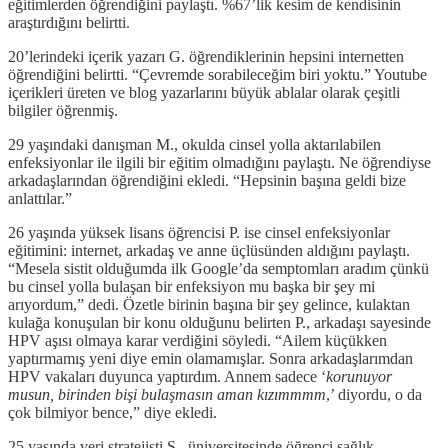
eğitimlerden öğrendiğini paylaştı. %67’lik kesim de kendisinin
araştırdığını belirtti.
20’lerindeki içerik yazarı G. öğrendiklerinin hepsini internetten
öğrendiğini belirtti. “Çevremde sorabileceğim biri yoktu.” Youtube
içerikleri üreten ve blog yazarlarını büyük ablalar olarak çeşitli
bilgiler öğrenmiş.
29 yaşındaki danışman M., okulda cinsel yolla aktarılabilen
enfeksiyonlar ile ilgili bir eğitim olmadığını paylaştı. Ne öğrendiyse
arkadaşlarından öğrendiğini ekledi. “Hepsinin başına geldi bize
anlattılar.”
26 yaşında yüksek lisans öğrencisi P. ise cinsel enfeksiyonlar
eğitimini: internet, arkadaş ve anne üçlüsünden aldığını paylaştı.
“Mesela sistit olduğumda ilk Google’da semptomları aradım çünkü
bu cinsel yolla bulaşan bir enfeksiyon mu başka bir şey mi
arıyordum,” dedi. Özetle birinin başına bir şey gelince, kulaktan
kulağa konuşulan bir konu olduğunu belirten P., arkadaşı sayesinde
HPV aşısı olmaya karar verdiğini söyledi. “Ailem küçükken
yaptırmamış yeni diye emin olamamışlar. Sonra arkadaşlarımdan
HPV vakaları duyunca yaptırdım. Annem sadece ‘
korunuyor
musun, birinden bişi bulaşmasın aman kızımmmm
,’ diyordu, o da
çok bilmiyor bence,” diye ekledi.
25 yaşında veri stratejisti S., üniversitesinde öğrenci sağlık