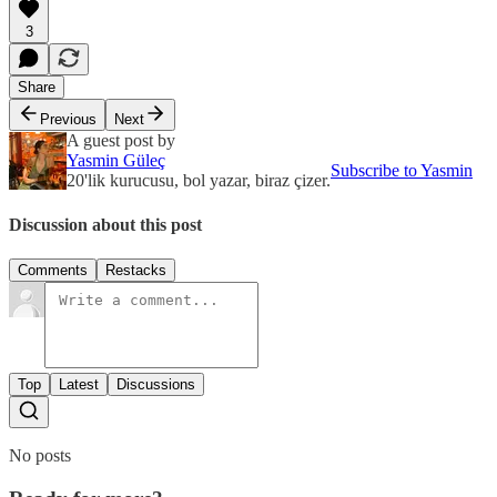
3
Share
Previous
Next
A guest post by
Yasmin Güleç
Subscribe to Yasmin
20'lik kurucusu, bol yazar, biraz çizer.
Discussion about this post
Comments
Restacks
Top
Latest
Discussions
No posts