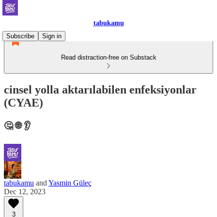
tabukamu
Subscribe
Sign in
Read distraction-free on Substack
cinsel yolla aktarılabilen enfeksiyonlar
(CYAE)
🤔 🌐 👂
tabukamu
and
Yasmin Güleç
Dec 12, 2023
3