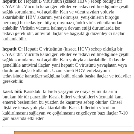
hepatit B:
Hepatit B virüsünün (kısaca HBV) sebep olduğu bir
CYAE’dir. Vücutta karaciğeri etkiler ve tedavi edilmediğinde çeşitli
sağlık sorunlarına yol açabilir. Kan ve vücut sıvıları yoluyla
aktarılabilir. HBV aktarımı yeni olmuşsa, yetişkinlerin birçoğu
herhangi bir tedaviye ihtiyaç duymaz çünkü virüs vücutlarından
atılabilir. Virüsün vücutta kalmaya devam ettiği durumlarda ise
tedavi gereklidir, antiviral ilaçlar ve bağışıklığı düzenleyici ilaçlar
kullanılabilir.
hepatit C:
Hepatit C virüsünün (kısaca HCV) sebep olduğu bir
CYAE’dir. Vücutta karaciğeri etkiler ve tedavi edilmediğinde çeşitli
sağlık sorunlarına yol açabilir. Kan yoluyla aktarılabilir. Tedavide
genellikle antiviral ilaçlar, yani hepatit C virüsünü yavaşlatan veya
durduran ilaçlar kullanılır. Uzun süreli HCV enfeksiyonu
tedavisinde karaciğer sağlığına bağlı olarak başka ilaçlar ve tedaviler
gerekebilir.
kasık biti:
Kasıktaki kıllarda yaşayan ve oraya yumurtalarını
bırakan bir tür parazittir. Kasık bitleri yerleştikleri vücuttaki kanı
emerek beslenirler, bu yüzden de kaşıntıya sebep olurlar. Cinsel
ilişki ve temas yoluyla aktarılabilir. Kasık bitlerinin vücuttan
kaldırılmasını sağlayan ve çoğalmasını engelleyen bazı ilaçlar 7-10
gün arasında etki eder.