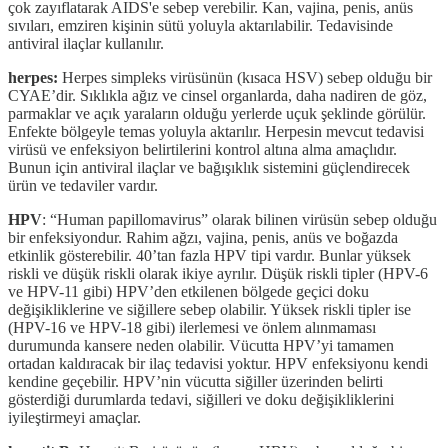
çok zayıflatarak AIDS'e sebep verebilir. Kan, vajina, penis, anüs
sıvıları, emziren kişinin sütü yoluyla aktarılabilir. Tedavisinde
antiviral ilaçlar kullanılır.
herpes:
Herpes simpleks virüsünün (kısaca HSV) sebep olduğu bir
CYAE’dir. Sıklıkla ağız ve cinsel organlarda, daha nadiren de göz,
parmaklar ve açık yaraların olduğu yerlerde uçuk şeklinde görülür.
Enfekte bölgeyle temas yoluyla aktarılır. Herpesin mevcut tedavisi
virüsü ve enfeksiyon belirtilerini kontrol altına alma amaçlıdır.
Bunun için antiviral ilaçlar ve bağışıklık sistemini güçlendirecek
ürün ve tedaviler vardır.
HPV
: “Human papillomavirus” olarak bilinen virüsün sebep olduğu
bir enfeksiyondur. Rahim ağzı, vajina, penis, anüs ve boğazda
etkinlik gösterebilir. 40’tan fazla HPV tipi vardır. Bunlar yüksek
riskli ve düşük riskli olarak ikiye ayrılır. Düşük riskli tipler (HPV-6
ve HPV-11 gibi) HPV’den etkilenen bölgede geçici doku
değişikliklerine ve siğillere sebep olabilir. Yüksek riskli tipler ise
(HPV-16 ve HPV-18 gibi) ilerlemesi ve önlem alınmaması
durumunda kansere neden olabilir. Vücutta HPV’yi tamamen
ortadan kaldıracak bir ilaç tedavisi yoktur. HPV enfeksiyonu kendi
kendine geçebilir. HPV’nin vücutta siğiller üzerinden belirti
gösterdiği durumlarda tedavi, siğilleri ve doku değişikliklerini
iyileştirmeyi amaçlar.