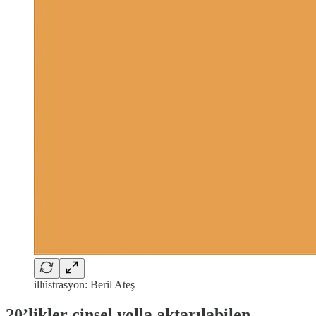
illüstrasyon: Beril Ateş
20’likler cinsel yolla aktarılabilen