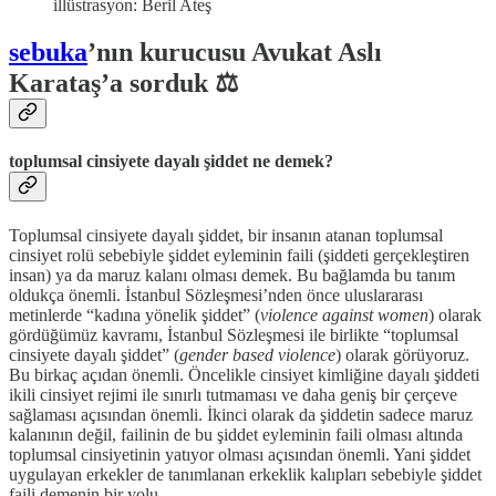
illüstrasyon: Beril Ateş
sebuka
’nın kurucusu Avukat Aslı
Karataş’a sorduk ⚖️
toplumsal cinsiyete dayalı şiddet ne demek?
Toplumsal cinsiyete dayalı şiddet, bir insanın atanan toplumsal
cinsiyet rolü sebebiyle şiddet eyleminin faili (şiddeti gerçekleştiren
insan) ya da maruz kalanı olması demek. Bu bağlamda bu tanım
oldukça önemli. İstanbul Sözleşmesi’nden önce uluslararası
metinlerde “kadına yönelik şiddet” (
violence against women
) olarak
gördüğümüz kavramı, İstanbul Sözleşmesi ile birlikte “toplumsal
cinsiyete dayalı şiddet” (
gender based violence
) olarak görüyoruz.
Bu birkaç açıdan önemli. Öncelikle cinsiyet kimliğine dayalı şiddeti
ikili cinsiyet rejimi ile sınırlı tutmaması ve daha geniş bir çerçeve
sağlaması açısından önemli. İkinci olarak da şiddetin sadece maruz
kalanının değil, failinin de bu şiddet eyleminin faili olması altında
toplumsal cinsiyetinin yatıyor olması açısından önemli. Yani şiddet
uygulayan erkekler de tanımlanan erkeklik kalıpları sebebiyle şiddet
faili demenin bir yolu.