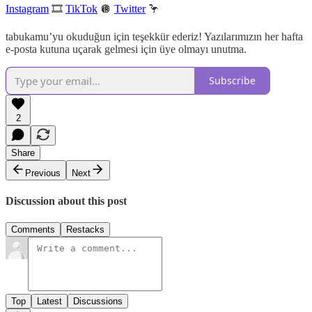
Instagram
🎞
TikTok
🪩
Twitter
🦩
tabukamu’yu okuduğun için teşekkür ederiz! Yazılarımızın her hafta
e-posta kutuna uçarak gelmesi için üye olmayı unutma.
Subscribe
2
Share
Previous
Next
Discussion about this post
Comments
Restacks
Top
Latest
Discussions