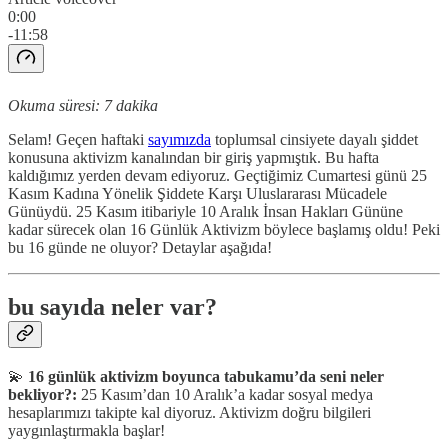
0:00
-11:58
Okuma süresi: 7 dakika
Selam! Geçen haftaki
sayımızda
toplumsal cinsiyete dayalı şiddet
konusuna aktivizm kanalından bir giriş yapmıştık. Bu hafta
kaldığımız yerden devam ediyoruz. Geçtiğimiz Cumartesi günü 25
Kasım Kadına Yönelik Şiddete Karşı Uluslararası Mücadele
Günüydü. 25 Kasım itibariyle 10 Aralık İnsan Hakları Gününe
kadar sürecek olan 16 Günlük Aktivizm böylece başlamış oldu! Peki
bu 16 günde ne oluyor? Detaylar aşağıda!
bu sayıda neler var?
💫
16 günlük aktivizm boyunca tabukamu’da seni neler
bekliyor?:
25 Kasım’dan 10 Aralık’a kadar sosyal medya
hesaplarımızı takipte kal diyoruz. Aktivizm doğru bilgileri
yaygınlaştırmakla başlar!