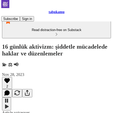
tabukamu
Subscribe
Sign in
Read distraction-free on Substack
16 günlük aktivizm: şiddetle mücadelede
haklar ve düzenlemeler
💫 ⚖️ 📢
Nov 28, 2023
2
Article voiceover