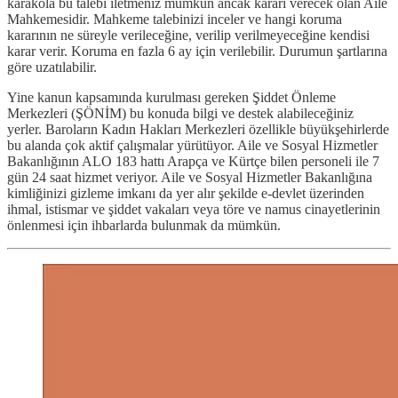
karakola bu talebi iletmeniz mümkün ancak kararı verecek olan Aile
Mahkemesidir. Mahkeme talebinizi inceler ve hangi koruma
kararının ne süreyle verileceğine, verilip verilmeyeceğine kendisi
karar verir. Koruma en fazla 6 ay için verilebilir. Durumun şartlarına
göre uzatılabilir.
Yine kanun kapsamında kurulması gereken Şiddet Önleme
Merkezleri (ŞÖNİM) bu konuda bilgi ve destek alabileceğiniz
yerler. Baroların Kadın Hakları Merkezleri özellikle büyükşehirlerde
bu alanda çok aktif çalışmalar yürütüyor. Aile ve Sosyal Hizmetler
Bakanlığının ALO 183 hattı Arapça ve Kürtçe bilen personeli ile 7
gün 24 saat hizmet veriyor. Aile ve Sosyal Hizmetler Bakanlığına
kimliğinizi gizleme imkanı da yer alır şekilde e-devlet üzerinden
ihmal, istismar ve şiddet vakaları veya töre ve namus cinayetlerinin
önlenmesi için ihbarlarda bulunmak da mümkün.