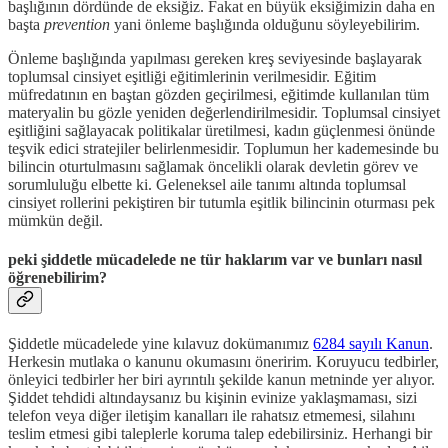
başlığının dördünde de eksiğiz. Fakat en büyük eksiğimizin daha en
başta
prevention
yani önleme başlığında olduğunu söyleyebilirim.
Önleme başlığında yapılması gereken kreş seviyesinde başlayarak
toplumsal cinsiyet eşitliği eğitimlerinin verilmesidir. Eğitim
müfredatının en baştan gözden geçirilmesi, eğitimde kullanılan tüm
materyalin bu gözle yeniden değerlendirilmesidir. Toplumsal cinsiyet
eşitliğini sağlayacak politikalar üretilmesi, kadın güçlenmesi önünde
teşvik edici stratejiler belirlenmesidir. Toplumun her kademesinde bu
bilincin oturtulmasını sağlamak öncelikli olarak devletin görev ve
sorumluluğu elbette ki. Geleneksel aile tanımı altında toplumsal
cinsiyet rollerini pekiştiren bir tutumla eşitlik bilincinin oturması pek
mümkün değil.
peki şiddetle mücadelede ne tür haklarım var ve bunları nasıl
öğrenebilirim?
Şiddetle mücadelede yine kılavuz dokümanımız
6284 sayılı Kanun
.
Herkesin mutlaka o kanunu okumasını öneririm. Koruyucu tedbirler,
önleyici tedbirler her biri ayrıntılı şekilde kanun metninde yer alıyor.
Şiddet tehdidi altındaysanız bu kişinin evinize yaklaşmaması, sizi
telefon veya diğer iletişim kanalları ile rahatsız etmemesi, silahını
teslim etmesi gibi taleplerle koruma talep edebilirsiniz. Herhangi bir