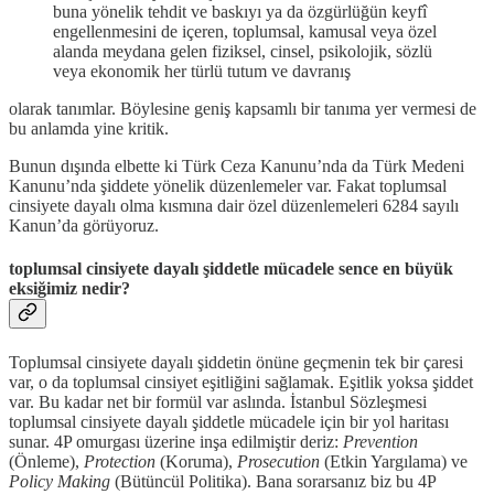
buna yönelik tehdit ve baskıyı ya da özgürlüğün keyfî
engellenmesini de içeren, toplumsal, kamusal veya özel
alanda meydana gelen fiziksel, cinsel, psikolojik, sözlü
veya ekonomik her türlü tutum ve davranış
olarak tanımlar. Böylesine geniş kapsamlı bir tanıma yer vermesi de
bu anlamda yine kritik.
Bunun dışında elbette ki Türk Ceza Kanunu’nda da Türk Medeni
Kanunu’nda şiddete yönelik düzenlemeler var. Fakat toplumsal
cinsiyete dayalı olma kısmına dair özel düzenlemeleri 6284 sayılı
Kanun’da görüyoruz.
toplumsal cinsiyete dayalı şiddetle mücadele sence en büyük
eksiğimiz nedir?
Toplumsal cinsiyete dayalı şiddetin önüne geçmenin tek bir çaresi
var, o da toplumsal cinsiyet eşitliğini sağlamak. Eşitlik yoksa şiddet
var. Bu kadar net bir formül var aslında. İstanbul Sözleşmesi
toplumsal cinsiyete dayalı şiddetle mücadele için bir yol haritası
sunar. 4P omurgası üzerine inşa edilmiştir deriz:
Prevention
(Önleme),
Protection
(Koruma),
Prosecution
(Etkin Yargılama) ve
Policy Making
(Bütüncül Politika). Bana sorarsanız biz bu 4P