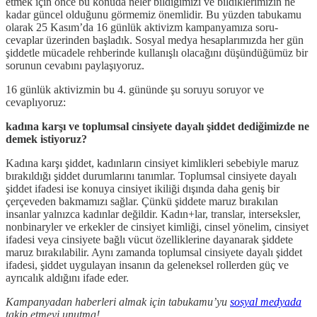
etmek için önce bu konuda neler bildiğimizi ve bildiklerimizin ne
kadar güncel olduğunu görmemiz önemlidir. Bu yüzden tabukamu
olarak 25 Kasım’da 16 günlük aktivizm kampanyamıza soru-
cevaplar üzerinden başladık. Sosyal medya hesaplarımızda her gün
şiddetle mücadele rehberinde kullanışlı olacağını düşündüğümüz bir
sorunun cevabını paylaşıyoruz.
16 günlük aktivizmin bu 4. gününde şu soruyu soruyor ve
cevaplıyoruz:
kadına karşı ve toplumsal cinsiyete dayalı şiddet dediğimizde ne
demek istiyoruz?
Kadına karşı şiddet, kadınların cinsiyet kimlikleri sebebiyle maruz
bırakıldığı şiddet durumlarını tanımlar. Toplumsal cinsiyete dayalı
şiddet ifadesi ise konuya cinsiyet ikiliği dışında daha geniş bir
çerçeveden bakmamızı sağlar. Çünkü şiddete maruz bırakılan
insanlar yalnızca kadınlar değildir. Kadın+lar, translar, interseksler,
nonbinaryler ve erkekler de cinsiyet kimliği, cinsel yönelim, cinsiyet
ifadesi veya cinsiyete bağlı vücut özelliklerine dayanarak şiddete
maruz bırakılabilir. Aynı zamanda toplumsal cinsiyete dayalı şiddet
ifadesi, şiddet uygulayan insanın da geleneksel rollerden güç ve
ayrıcalık aldığını ifade eder.
Kampanyadan haberleri almak için tabukamu’yu
sosyal medyada
takip etmeyi unutma!