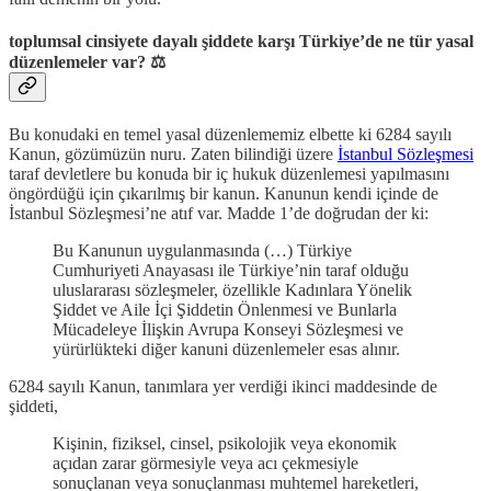
toplumsal cinsiyete dayalı şiddete karşı Türkiye’de ne tür yasal
düzenlemeler var? ⚖️
Bu konudaki en temel yasal düzenlememiz elbette ki 6284 sayılı
Kanun, gözümüzün nuru. Zaten bilindiği üzere
İstanbul Sözleşmesi
taraf devletlere bu konuda bir iç hukuk düzenlemesi yapılmasını
öngördüğü için çıkarılmış bir kanun. Kanunun kendi içinde de
İstanbul Sözleşmesi’ne atıf var. Madde 1’de doğrudan der ki:
Bu Kanunun uygulanmasında (…) Türkiye
Cumhuriyeti Anayasası ile Türkiye’nin taraf olduğu
uluslararası sözleşmeler, özellikle Kadınlara Yönelik
Şiddet ve Aile İçi Şiddetin Önlenmesi ve Bunlarla
Mücadeleye İlişkin Avrupa Konseyi Sözleşmesi ve
yürürlükteki diğer kanuni düzenlemeler esas alınır.
6284 sayılı Kanun, tanımlara yer verdiği ikinci maddesinde de
şiddeti,
Kişinin, fiziksel, cinsel, psikolojik veya ekonomik
açıdan zarar görmesiyle veya acı çekmesiyle
sonuçlanan veya sonuçlanması muhtemel hareketleri,